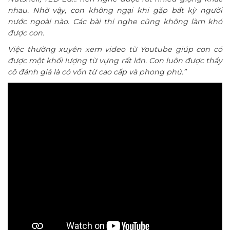
nhau. Nhờ vậy, con không ngại khi gặp bất kỳ người
nước ngoài nào. Các bài thi nghe cũng không làm khó
được con.
Việc thường xuyên xem video từ Youtube giúp con có
được một khối lượng từ vựng rất lớn. Con luôn được thầy
cô đánh giá là có vốn từ cao cấp và phong phú.”