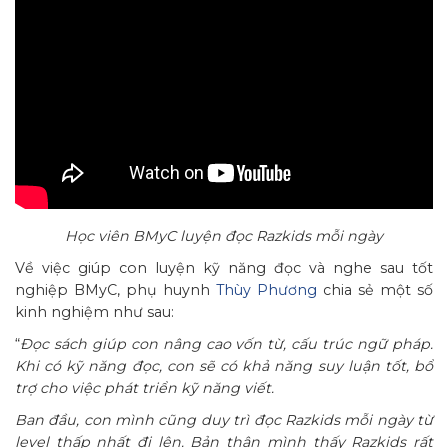
Học viên BMyC luyện đọc Razkids mỗi ngày
Về việc giúp con luyện kỹ năng đọc và nghe sau tốt
nghiệp BMyC, phụ huynh
Thùy Phương
chia sẻ một số
kinh nghiệm như sau:
“
Đọc sách giúp con nâng cao vốn từ, cấu trúc ngữ pháp.
Khi có kỹ năng đọc, con sẽ có khả năng suy luận tốt, bổ
trợ cho việc phát triển kỹ năng viết.
Ban đầu, con mình cũng duy trì đọc Razkids mỗi ngày từ
level thấp nhất đi lên. Bản thân mình thấy Razkids rất