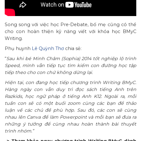
Song song với việc học Pre-Debate, bố mẹ cũng có thể
cho con hoàn thiện kỹ năng viết với khóa học BMyC
Writing.
Phụ huynh
Lê Quỳnh Thơ
chia sẻ:
“
Sau khi bé Minh Châm (Sophia) 2014 tốt nghiệp lộ trình
Speed, mình vẫn tiếp tục tìm kiếm con đường học tập
tiếp theo cho con chứ không dừng lại.
Hiện tại, con đang học tiếp chương trình Writing BMyC.
Hàng ngày con vẫn duy trì đọc sách tiếng Anh trên
Razkids, học ngữ pháp ở tiếng Anh K12. Ngoài ra, mỗi
tuần con sẽ có một buổi zoom cùng các bạn để thảo
luận về các chủ đề phù hợp. Sau đó, các con sẽ cùng
nhau lên Canva để làm Powerpoint và mỗi bạn sẽ đưa ra
những ý tưởng để cùng nhau hoàn thành bài thuyết
trình nhóm.”
-> Tham khảo ngay chương trình Writing BMyC dành