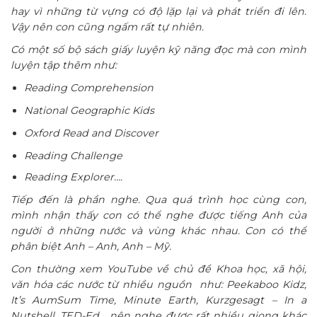
hay vì những từ vựng có độ lặp lại và phát triển đi lên.
Vậy nên con cũng ngấm rất tự nhiên.
Có một số bộ sách giấy luyện kỹ năng đọc mà con mình
luyện tập thêm như:
Reading Comprehension
National Geographic Kids
Oxford Read and Discover
Reading Challenge
Reading Explorer….
Tiếp đến là phần nghe. Qua quá trình học cùng con,
mình nhận thấy con có thể nghe được tiếng Anh của
người ở những nước và vùng khác nhau. Con có thể
phân biệt Anh – Anh, Anh – Mỹ.
Con thường xem YouTube về chủ đề Khoa học, xã hội,
văn hóa các nước từ nhiều nguồn như: Peekaboo Kidz,
It’s AumSum Time, Minute Earth, Kurzgesagt – In a
Nutshell, TED-Ed… nên nghe được rất nhiều giọng khác