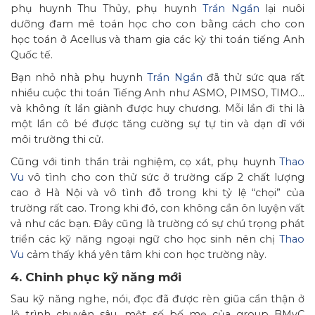
phụ huynh Thu Thủy, phụ huynh
Trần Ngần
lại nuôi
dưỡng đam mê toán học cho con bằng cách cho con
học toán ở Acellus và tham gia các kỳ thi toán tiếng Anh
Quốc tế.
Bạn nhỏ nhà phụ huynh
Trần Ngần
đã thử sức qua rất
nhiều cuộc thi toán Tiếng Anh như ASMO, PIMSO, TIMO…
và không ít lần giành được huy chương. Mỗi lần đi thi là
một lần cô bé được tăng cường sự tự tin và dạn dĩ với
môi trường thi cử.
Cũng với tinh thần trải nghiệm, cọ xát, phụ huynh
Thao
Vu
vô tình cho con thử sức ở trường cấp 2 chất lượng
cao ở Hà Nội và vô tình đỗ trong khi tỷ lệ “chọi” của
trường rất cao. Trong khi đó, con không cần ôn luyện vất
vả như các bạn. Đây cũng là trường có sự chú trọng phát
triển các kỹ năng ngoại ngữ cho học sinh nên chị
Thao
Vu
cảm thấy khá yên tâm khi con học trường này.
4. Chinh phục kỹ năng mới
Sau kỹ năng nghe, nói, đọc đã được rèn giũa cẩn thận ở
lộ trình chuyên sâu, một số bố mẹ của group BMyC