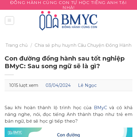
ĐỒNG HÀNH CÙNG CON TỰ HỌC TIẾNG ANH TẠI
Skip
NHÀ!
to
content
Trang chủ
/
Chia sẻ phụ huynh
Câu Chuyện Đồng Hành
Con đường đồng hành sau tốt nghiệp
BMyC: Sau song ngữ sẽ là gì?
1015 lượt xem
03/04/2024
Lê Ngọc
Sau khi hoàn thành lộ trình học của
BMyC
và có khả
năng nghe, nói, đọc tiếng Anh thành thạo như trẻ em
bản ngữ, bé sẽ học gì tiếp theo?