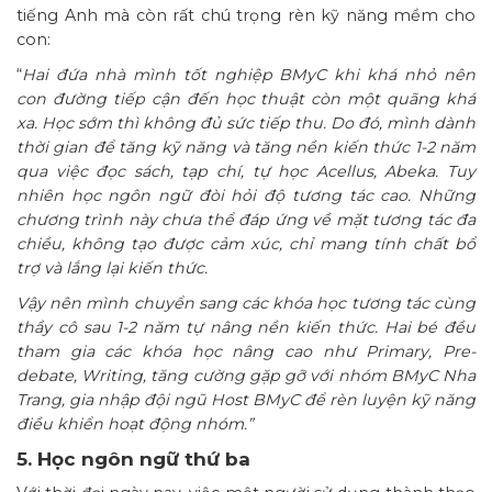
tiếng Anh mà còn rất chú trọng rèn kỹ năng mềm cho
con:
“
Hai đứa nhà mình tốt nghiệp BMyC khi khá nhỏ nên
con đường tiếp cận đến học thuật còn một quãng khá
xa. Học sớm thì không đủ sức tiếp thu. Do đó, mình dành
thời gian để tăng kỹ năng và tăng nền kiến thức 1-2 năm
qua việc đọc sách, tạp chí, tự học Acellus, Abeka. Tuy
nhiên học ngôn ngữ đòi hỏi độ tương tác cao. Những
chương trình này chưa thể đáp ứng về mặt tương tác đa
chiều, không tạo được cảm xúc, chỉ mang tính chất bổ
trợ và lắng lại kiến thức.
Vậy nên mình chuyển sang các khóa học tương tác cùng
thầy cô sau 1-2 năm tự nâng nền kiến thức. Hai bé đều
tham gia các khóa học nâng cao như Primary, Pre-
debate, Writing, tăng cường gặp gỡ với nhóm BMyC Nha
Trang, gia nhập đội ngũ Host BMyC để rèn luyện kỹ năng
điều khiển hoạt động nhóm.”
5. Học ngôn ngữ thứ ba