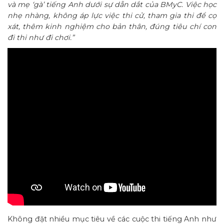
và mẹ ‘gà’ tiếng Anh dưới sự dẫn dắt của BMyC. Việc học
nhẹ nhàng, không áp lực việc thi cử, tham gia thi để cọ
xát, thêm kinh nghiệm cho bản thân, đúng tiêu chí con
đi thi như đi chơi.”
Không đặt nhiều mục tiêu về các cuộc thi tiếng Anh như