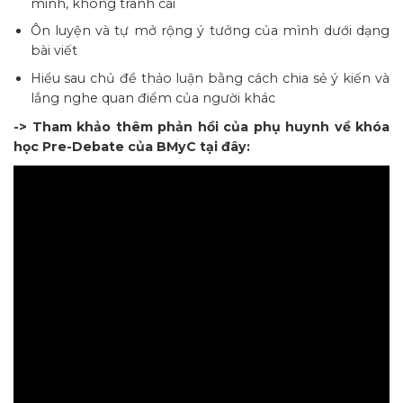
minh, không tranh cãi
Ôn luyện và tự mở rộng ý tưởng của mình dưới dạng
bài viết
Hiểu sau chủ đề thảo luận bằng cách chia sẻ ý kiến và
lắng nghe quan điểm của người khác
-> Tham khảo thêm phản hồi của phụ huynh về khóa
học Pre-Debate của BMyC tại đây: