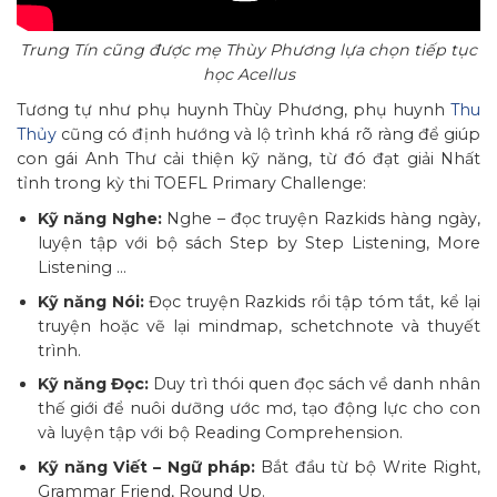
Trung Tín cũng được mẹ Thùy Phương lựa chọn tiếp tục
học Acellus
Tương tự như phụ huynh Thùy Phương, phụ huynh
Thu
Thủy
cũng có định hướng và lộ trình khá rõ ràng để giúp
con gái Anh Thư cải thiện kỹ năng, từ đó đạt giải Nhất
tỉnh trong kỳ thi TOEFL Primary Challenge:
Kỹ năng Nghe:
Nghe – đọc truyện Razkids hàng ngày,
luyện tập với bộ sách Step by Step Listening, More
Listening …
Kỹ năng Nói:
Đọc truyện Razkids rồi tập tóm tắt, kể lại
truyện hoặc vẽ lại mindmap, schetchnote và thuyết
trình.
Kỹ năng Đọc:
Duy trì thói quen đọc sách về danh nhân
thế giới để nuôi dưỡng ước mơ, tạo động lực cho con
và luyện tập với bộ Reading Comprehension.
Kỹ năng Viết – Ngữ pháp:
Bắt đầu từ bộ Write Right,
Grammar Friend, Round Up.