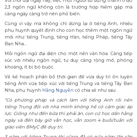
Với thời đại ngày nay, việc một người sử dụng thành thạo
2,3 ngôn ngữ không còn là trường hợp hiếm gặp mà
càng ngày càng trở nên phổ biến.
Cũng vì vậy mà không chỉ dừng lại ở tiếng Anh, nhiều
phụ huynh quyết định cho con học thêm một ngôn ngữ
mới như tiếng Trung, tiếng Hàn, tiếng Pháp, tiếng Tây
Ban Nha…
Mỗi ngôn ngữ đại diện cho một nền văn hóa. Càng tiếp
xúc với nhiều ngôn ngữ, tư duy càng rộng mở, phóng
khoáng, ít bị bó buộc.
Về kế hoạch phân bổ thời gian để vừa duy trì ôn luyện
tiếng Anh vừa tiếp xúc với tiếng Trung và tiếng Tây Ban
Nha, phụ huynh
Hằng Nguyễn
có chia sẻ như sau:
“Có phương pháp và cách làm với tiếng Anh rồi nên
tiếng Trung đối với nhà mình không hề có cảm giác áp
lực. Giống như đến bữa thì phải ăn, con cứ học dần hằng
ngày và đến bây giờ vẫn học, vẫn zoom 4 buổi/tuần với
giáo viên BMyC để duy trì.
3 năm với tiếng Trung thì cũng đã có nửa năm lấn sân