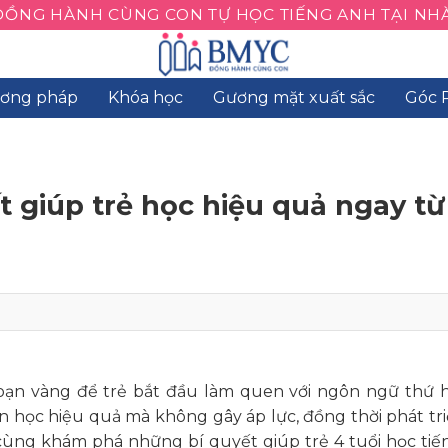
ĐỒNG HÀNH CÙNG CON TỰ HỌC TIẾNG ANH TẠI NHÀ
ơng pháp
Khóa học
Gương mặt xuất sắc
Góc 
t giúp trẻ học hiệu quả ngay từ
đoạn vàng để trẻ bắt đầu làm quen với ngôn ngữ thứ 
n học hiệu quả mà không gây áp lực, đồng thời phát tr
 cùng khám phá những bí quyết giúp trẻ 4 tuổi học ti