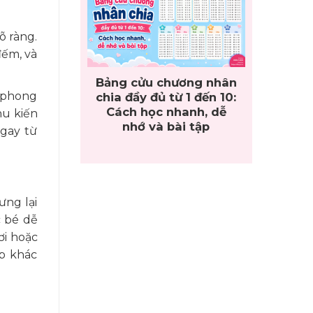
õ ràng.
đếm, và
Bảng cửu chương nhân
ề phong
chia đầy đủ từ 1 đến 10:
Cách học nhanh, dễ
hu kiến
nhớ và bài tập
ngay từ
ưng lại
c bé dễ
ơi hoặc
áp khác