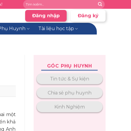
!
Đăng nhập
Đăng ký
Phụ Huynh
Tài liệu học tập
GÓC PHỤ HUYNH
Tin tức & Sự kiện
Chia sẻ phụ huynh
Kinh Nghiệm
hai một
iển khả
ếng Anh