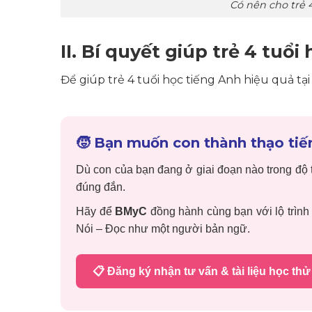
Có nên cho trẻ 
II. Bí quyết giúp trẻ 4 tuổ
Để giúp trẻ 4 tuổi học tiếng Anh hiệu quả tạ
🧒 Bạn muốn con thành thạo tiế
Dù con của bạn đang ở giai đoạn nào trong độ 
đúng đắn.
Hãy để
BMyC
đồng hành cùng bạn với lộ trình 
Nói – Đọc như một người bản ngữ.
📋 Đăng ký nhận tư vấn & tài liệu học thử