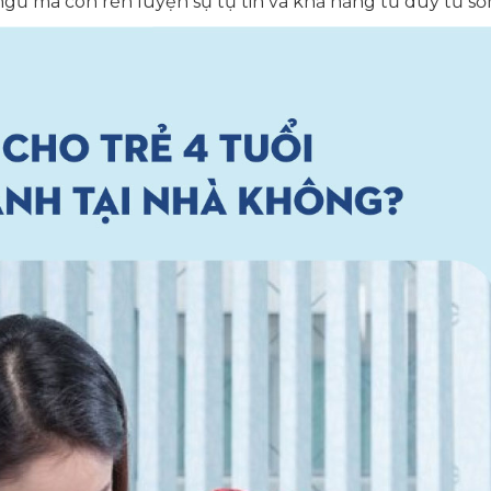
gữ mà còn rèn luyện sự tự tin và khả năng tư duy từ sớ