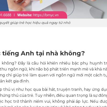
 quyết giúp trẻ học hiệu quả ngay từ nhỏ
ọc tiếng Anh tại nhà không?
à không? Đây là câu hỏi khiến nhiều bậc phụ huynh tr
iếp thu ngôn ngữ, khi não bộ phát triển mạnh mẽ và khả n
hông chỉ giúp trẻ làm quen với ngôn ngữ mới một cách t
ắn kết gia đình.
thú vị như học qua bài hát, truyện tranh, hay ứng d
ự hứng thú của trẻ. Tuy nhiên, điều quan trọng là sự đồ
ệc học trở thành niềm vui, không phải áp lực. Nếu đư