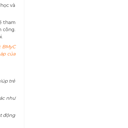
 học và
hể tham
h công.
i.
c BMyC
háp của
iúp trẻ
tác như
ạt động