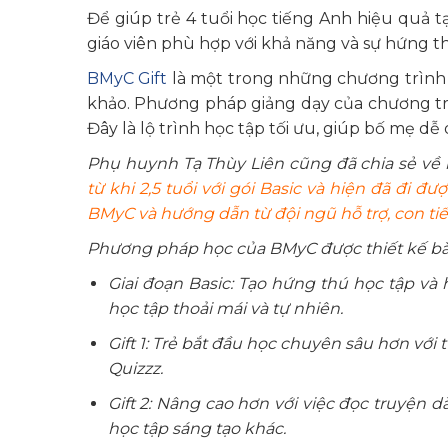
Để giúp trẻ 4 tuổi học tiếng Anh hiệu quả 
giáo viên phù hợp với khả năng và sự hứng t
BMyC Gift
là một trong những chương trình
khảo. Phương pháp giảng dạy của chương tr
Đây là lộ trình học tập tối ưu, giúp bố mẹ d
Phụ huynh Tạ Thùy Liên cũng đã chia sẻ về 
từ khi 2,5 tuổi với gói Basic và hiện đã đi
BMyC và hướng dẫn từ đội ngũ hỗ trợ, con tiế
Phương pháp học của BMyC được thiết kế bài b
Giai đoạn Basic: Tạo hứng thú học tập và 
học tập thoải mái và tự nhiên.
Gift 1: Trẻ bắt đầu học chuyên sâu hơn với 
Quizzz.
Gift 2: Nâng cao hơn với việc đọc truyện d
học tập sáng tạo khác.