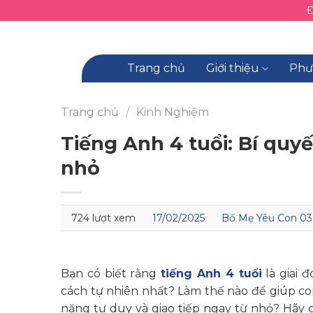
Skip
to
content
Trang chủ
Giới thiệu
Phư
Trang chủ
/
Kinh Nghiệm
Tiếng Anh 4 tuổi: Bí quyế
nhỏ
724 lượt xem
17/02/2025
Bố Mẹ Yêu Con 03
Bạn có biết rằng
tiếng Anh 4 tuổi
là giai 
cách tự nhiên nhất? Làm thế nào để giúp co
năng tư duy và giao tiếp ngay từ nhỏ? Hãy