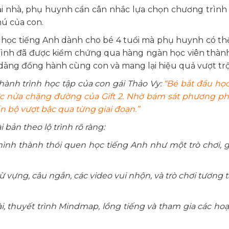
tại nhà, phụ huynh cần cân nhắc lựa chọn chương trình
hú của con.
 học tiếng Anh dành cho bé 4 tuổi mà phụ huynh có t
ình đã được kiểm chứng qua hàng ngàn học viên thàn
ễ dàng đồng hành cùng con và mang lại hiệu quả vượt trộ
hành trình học tập của con gái Thảo Vy:
“Bé bắt đầu họ
 được nửa chặng đường của Gift 2. Nhờ bám sát phương p
n bộ vượt bậc qua từng giai đoạn.”
ản theo lộ trình rõ ràng:
hình thành thói quen học tiếng Anh như một trò chơi, g
từ vựng, câu ngắn, các video vui nhộn, và trò chơi tương 
ài, thuyết trình Mindmap, lồng tiếng và tham gia các ho