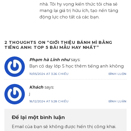
nhà. Tôi hy vọng kiến thức tôi chia sẻ
mang lại giá trị hữu ích, tạo nền tảng
động lực cho tất cả các bạn.
2 THOUGHTS ON “
GIỚI THIỆU BÁNH MÌ BẰNG
TIẾNG ANH: TOP 5 BÀI MẪU HAY NHẤT
”
Phạm hà Linh như
says:
Bạn có dạy lớp 5 học thêm tiếng anh không
19/05/2024 AT 3:26 CHIỀU
BÌNH LUẬN
Khách
says:
j
18/12/2024 AT 9:28 CHIỀU
BÌNH LUẬN
Để lại một bình luận
Email của bạn sẽ không được hiển thị công khai.