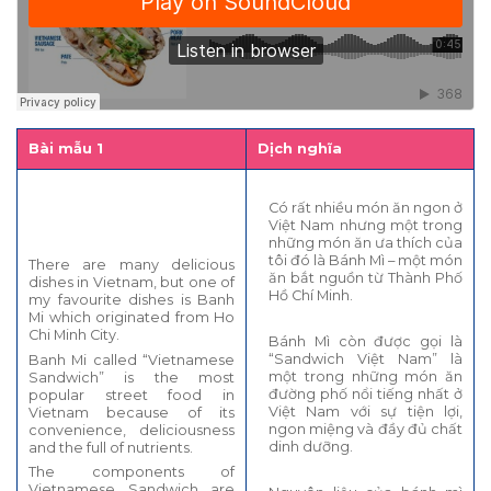
Bài mẫu 1
Dịch nghĩa
Có rất nhiều món ăn ngon ở
Việt Nam nhưng một trong
những món ăn ưa thích của
tôi đó là Bánh Mì – một món
There are many delicious
ăn bắt nguồn từ Thành Phố
dishes in Vietnam, but one of
Hồ Chí Minh.
my favourite dishes is Banh
Mi which originated from Ho
Chi Minh City.
Bánh Mì còn được gọi là
“Sandwich Việt Nam” là
Banh Mi called “Vietnamese
một trong những món ăn
Sandwich” is the most
đường phố nổi tiếng nhất ở
popular street food in
Việt Nam với sự tiện lợi,
Vietnam because of its
ngon miệng và đầy đủ chất
convenience, deliciousness
dinh dưỡng.
and the full of nutrients.
The components of
Vietnamese Sandwich are