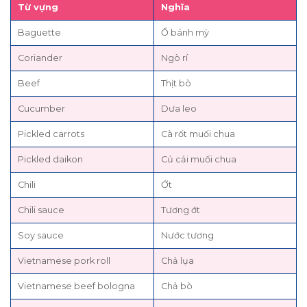
Từ vựng
Nghĩa
Baguette
Ổ bánh mỳ
Coriander
Ngò rí
Beef
Thịt bò
Cucumber
Dưa leo
Pickled carrots
Cà rốt muối chua
Pickled daikon
Củ cải muối chua
Chili
Ớt
Chili sauce
Tương ớt
Soy sauce
Nước tương
Vietnamese pork roll
Chả lụa
Vietnamese beef bologna
Chả bò