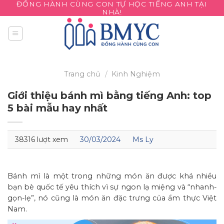
ĐỒNG HÀNH CÙNG CON TỰ HỌC TIẾNG ANH TẠI
Skip
NHÀ!
to
content
Trang chủ
/
Kinh Nghiệm
Giới thiệu bánh mì bằng tiếng Anh: top
5 bài mẫu hay nhất
38316 lượt xem
30/03/2024
Ms Ly
Bánh mì là một trong những món ăn được khá nhiều
bạn bè quốc tế yêu thích vì sự ngon lạ miệng và “nhanh-
gọn-lẹ”, nó cũng là món ăn đặc trưng của ẩm thực Việt
Nam.