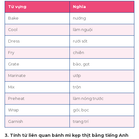
Từ vựng
Nghĩa
Bake
nướng
Cool
làm nguội
Dress
rưới sốt
Fry
chiên
Grate
bào, gọt
Marinate
ướp
Mix
trộn
Preheat
làm nóng trước
Wrap
gói, bọc
Garnish
trang trí
3. Tính từ liên quan bánh mì kẹp thịt bằng tiếng Anh