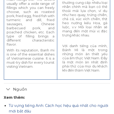
thường cung cấp nhiều loại
usually offer a wide range of
nhân chính mà bạn có thể
fillings which you can freely
thoải mái lựa chọn, ví dụ
choose, such as roasted
như heo quay, trứng chiên,
pork, fried egg, fried fish with
chả cá, xúc xích chiên, thịt
turmeric and dill, fried
heo nướng kiểu Hoa, gà
sausages, Chinese
luộc, v.v Mỗi loại nhân sẽ
barbecued pork, and
mang đến một mùi vị đặc
poached chicken, etc. Each
trưng khác nhau.
type of filling brings a
different characteristic
flavor.
Với danh tiếng của mình,
Bánh Mì là một trong
With its reputation, Banh mi
những món ăn thiết yếu
is one of the essential dishes
của ẩm thực Việt Nam. Đây
of Vietnamese cuisine. It is a
là một món ăn nhất định
must-try dish for every tourist
phải thử của mọi du khách
visiting Vietnam.
khi đến thăm Việt Nam.
Nguồn
Xem thêm:
Từ vựng tiếng Anh: Cách học hiệu quả nhất cho người
mới bắt đầu