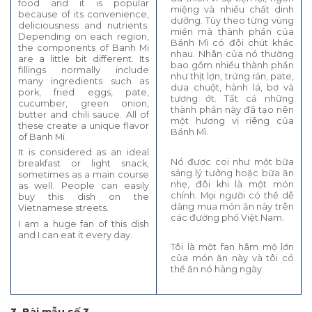
food and it is popular
miệng và nhiều chất dinh
because of its convenience,
dưỡng. Tùy theo từng vùng
deliciousness and nutrients.
miền mà thành phần của
Depending on each region,
Bánh Mì có đôi chút khác
the components of Banh Mi
nhau. Nhân của nó thường
are a little bit different. Its
bao gồm nhiều thành phần
fillings normally include
như thịt lợn, trứng rán, pate,
many ingredients such as
dưa chuột, hành lá, bơ và
pork, fried eggs, pate,
tương ớt. Tất cả những
cucumber, green onion,
thành phần này đã tạo nên
butter and chili sauce. All of
một hương vị riêng của
these create a unique flavor
Bánh Mì.
of Banh Mi.
It is considered as an ideal
Nó được coi như một bữa
breakfast or light snack,
sáng lý tưởng hoặc bữa ăn
sometimes as a main course
nhẹ, đôi khi là một món
as well. People can easily
chính. Mọi người có thể dễ
buy this dish on the
dàng mua món ăn này trên
Vietnamese streets.
các đường phố Việt Nam.
I am a huge fan of this dish
and I can eat it every day.
Tôi là một fan hâm mộ lớn
của món ăn này và tôi có
thể ăn nó hàng ngày.
3. Bài mẫu số 3