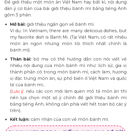
Để giới thiệu một món ăn Việt Nam hay bất kì, nội dung
dàn ý cơ bản của bài giới thiệu bánh mì bằng tiếng Anh
gồm 3 phần:
Mở bài:
giới thiệu ngắn gọn về bánh mì.
Ví dụ: In Vietnam, there are many delicious dishes, but
my favorite dish is Banh Mi. (Tại Việt Nam, có rất nhiều
món ăn ngon nhưng món tôi thích nhất chính là
bánh mì).
Thân bài:
bố mẹ có thể hướng dẫn con nói viết về
nhiều nội dung của món bánh mì như: lịch sử, gia vị
thành phần có trong món bánh mì, cách làm, hương
vị đặc trưng món ăn, sự phổ biến ở Việt Nam và quốc
tế của bánh mì…
(
Lưu ý:
nếu các con mới làm quen mô tả món ăn thì
nên lựa chọn một số ý chính để giới thiệu bánh mì
bằng tiếng Anh, không cần phải viết hết toàn bộ các ý
trên).
Kết luận:
cảm nhận của con về món bánh mì.