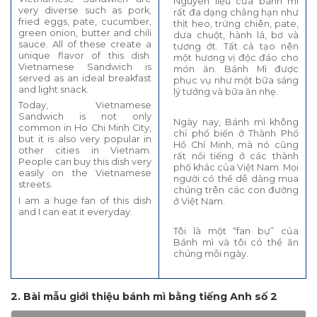
Nguyên liệu của bánh mì
very diverse such as pork,
rất đa dạng chẳng hạn như
fried eggs, pate, cucumber,
thịt heo, trứng chiên, pate,
green onion, butter and chili
dưa chuột, hành lá, bơ và
sauce. All of these create a
tương ớt. Tất cả tạo nên
unique flavor of this dish.
một hương vị độc đáo cho
Vietnamese Sandwich is
món ăn. Bánh Mì được
served as an ideal breakfast
phục vụ như một bữa sáng
and light snack.
lý tưởng và bữa ăn nhẹ.
Today, Vietnamese
Sandwich is not only
Ngày nay, Bánh mì không
common in Ho Chi Minh City,
chỉ phổ biến ở Thành Phố
but it is also very popular in
Hồ Chí Minh, mà nó cũng
other cities in Vietnam.
rất nổi tiếng ở các thành
People can buy this dish very
phố khác của Việt Nam. Mọi
easily on the Vietnamese
người có thể dễ dàng mua
streets.
chúng trên các con đường
I am a huge fan of this dish
ở Việt Nam.
and I can eat it everyday.
Tôi là một “fan bự” của
Bánh mì và tôi có thể ăn
chúng mỗi ngày.
2. Bài mẫu giới thiệu bánh mì bằng tiếng Anh số 2