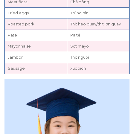
Meat floss
Chà bông
Fried eggs
Trứng rán
Roasted pork
Thịt heo quay/thịt lợn quay
Pate
Pa tê
Mayonnaise
Sốt mayo
Jambon
Thịt nguội
Sausage
xúc xích