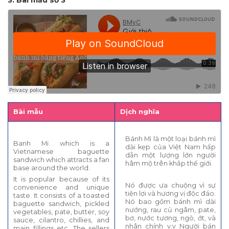
Bài mẫu
Dịch nghĩa
Bánh Mì là một loại bánh mì
Banh Mi which is a
dài kẹp của Việt Nam hấp
Vietnamese baguette
dẫn một lượng lớn người
sandwich which attracts a fan
hâm mộ trên khắp thế giới.
base around the world.
It is popular because of its
Nó được ưa chuộng vì sự
convenience and unique
tiện lợi và hương vị độc đáo.
taste. It consists of a toasted
Nó bao gồm bánh mì dài
baguette sandwich, pickled
nướng, rau củ ngâm, pate,
vegetables, pate, butter, soy
bơ, nước tương, ngò, ớt, và
sauce, cilantro, chillies, and
nhân chính v.v Người bán
main fillings etc. The sellers