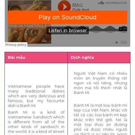
Bài mẫu
Dịch nghĩa
Người Việt Nam có nhiều
món ăn truyền thống rất
ngon và nổi tiếng, nhưng
Vietnamese people have
món mà tôi thích nhất là
many traditional dishes
Bánh Mì.
which are very delicious and
famous, but my favourite
Bánh Mì là một loại bánh mì
dish is Banh Mi.
kẹp của Việt Nam, khác với
Banh Mi is a kind of
tất cả các loại bánh mì kẹp
Vietnamese Sandwich which
khác trên thế giới. Nó là
is different from all of the
một loại thức ăn đường
other kinds of sandwich in
phố và được nhiều người
the world. It is a kind of street
ưa thích vì sự tiện lợi, ngon