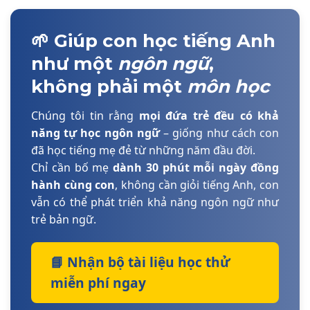
🌱 Giúp con học tiếng Anh
như một
ngôn ngữ
,
không phải một
môn học
Chúng tôi tin rằng
mọi đứa trẻ đều có khả
năng tự học ngôn ngữ
– giống như cách con
đã học tiếng mẹ đẻ từ những năm đầu đời.
Chỉ cần bố mẹ
dành 30 phút mỗi ngày đồng
hành cùng con
, không cần giỏi tiếng Anh, con
vẫn có thể phát triển khả năng ngôn ngữ như
trẻ bản ngữ.
📘 Nhận bộ tài liệu học thử
miễn phí ngay