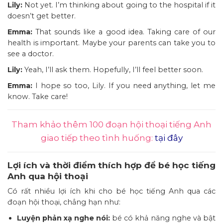
Lily:
Not yet. I’m thinking about going to the hospital if it
doesn’t get better.
Emma:
That sounds like a good idea. Taking care of our
health is important. Maybe your parents can take you to
see a doctor.
Lily:
Yeah, I’ll ask them. Hopefully, I’ll feel better soon.
Emma:
I hope so too, Lily. If you need anything, let me
know. Take care!
Tham khảo thêm 100 đoạn hội thoại tiếng Anh
giao tiếp theo tình huống:
tại đây
Lợi ích và thời điểm thích hợp để bé học tiếng
Anh qua hội thoại
Có rất nhiều lợi ích khi cho bé học tiếng Anh qua các
đoạn hội thoại, chẳng hạn như:
Luyện phản xạ nghe nói:
bé có khả năng nghe và bật