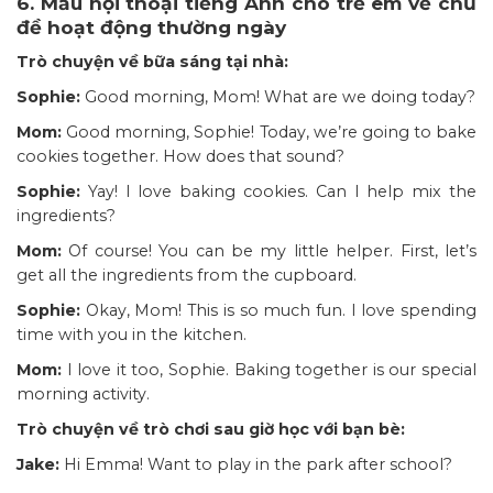
6. Mẫu hội thoại tiếng Anh cho trẻ em về chủ
đề hoạt động thường ngày
Trò chuyện về bữa sáng tại nhà:
Sophie:
Good morning, Mom! What are we doing today?
Mom:
Good morning, Sophie! Today, we’re going to bake
cookies together. How does that sound?
Sophie:
Yay! I love baking cookies. Can I help mix the
ingredients?
Mom:
Of course! You can be my little helper. First, let’s
get all the ingredients from the cupboard.
Sophie:
Okay, Mom! This is so much fun. I love spending
time with you in the kitchen.
Mom:
I love it too, Sophie. Baking together is our special
morning activity.
Trò chuyện về trò chơi sau giờ học với bạn bè:
Jake:
Hi Emma! Want to play in the park after school?