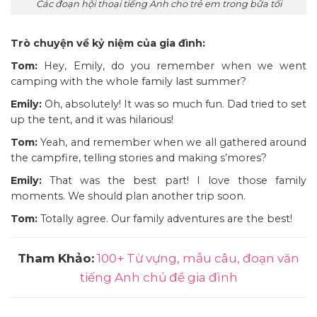
Các đoạn hội thoại tiếng Anh cho trẻ em trong bữa tối
Trò chuyện về kỷ niệm của gia đình:
Tom:
Hey, Emily, do you remember when we went
camping with the whole family last summer?
Emily:
Oh, absolutely! It was so much fun. Dad tried to set
up the tent, and it was hilarious!
Tom:
Yeah, and remember when we all gathered around
the campfire, telling stories and making s’mores?
Emily:
That was the best part! I love those family
moments. We should plan another trip soon.
Tom:
Totally agree. Our family adventures are the best!
Tham Khảo:
100+ Từ vựng, mẫu câu, đoạn văn
tiếng Anh chủ đề gia đình