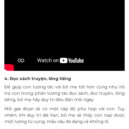
4. Đọc sách truyện, lồng tiếng
Để giúp con tương tác với bố mẹ tốt hơn cũng như hỗ
trợ con trong phần tương tác đọc sách, đọc truyện, lồng
tiếng, bố mẹ hãy duy trì đều đặn mỗi ngày.
Mỗi giai đoạn sẽ có một cấp độ phù hợp với con. Tuy
nhiên, khi duy trì dài hạn, bố mẹ sẽ thấy con nạp được
một lượng từ vựng, mẫu câu đa dạng và khổng lồ.