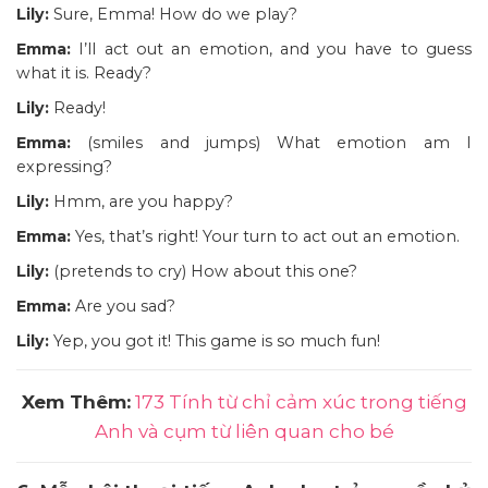
Lily:
Sure, Emma! How do we play?
Emma:
I’ll act out an emotion, and you have to guess
what it is. Ready?
Lily:
Ready!
Emma:
(smiles and jumps) What emotion am I
expressing?
Lily:
Hmm, are you happy?
Emma:
Yes, that’s right! Your turn to act out an emotion.
Lily:
(pretends to cry) How about this one?
Emma:
Are you sad?
Lily:
Yep, you got it! This game is so much fun!
Xem Thêm:
173 Tính từ chỉ cảm xúc trong tiếng
Anh và cụm từ liên quan cho bé