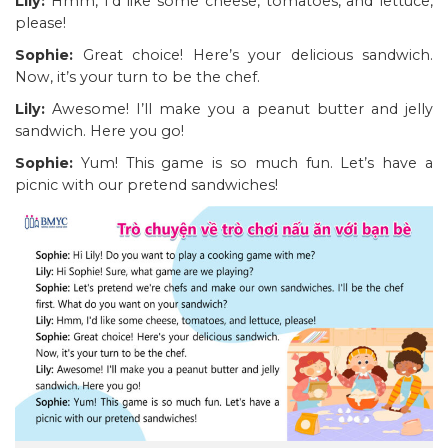
Lily:
Hmm, I’d like some cheese, tomatoes, and lettuce,
please!
Sophie:
Great choice! Here’s your delicious sandwich.
Now, it’s your turn to be the chef.
Lily:
Awesome! I’ll make you a peanut butter and jelly
sandwich. Here you go!
Sophie:
Yum! This game is so much fun. Let’s have a
picnic with our pretend sandwiches!