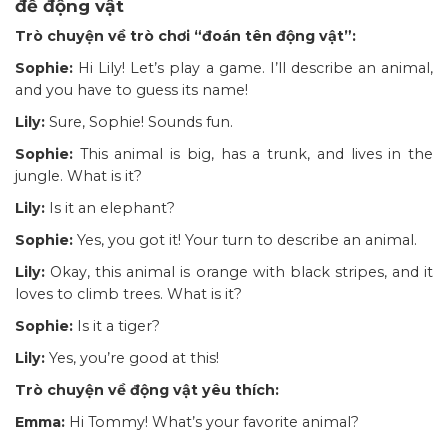
đề động vật
Trò chuyện về trò chơi “đoán tên động vật”:
Sophie:
Hi Lily! Let’s play a game. I’ll describe an animal,
and you have to guess its name!
Lily:
Sure, Sophie! Sounds fun.
Sophie:
This animal is big, has a trunk, and lives in the
jungle. What is it?
Lily:
Is it an elephant?
Sophie:
Yes, you got it! Your turn to describe an animal.
Lily:
Okay, this animal is orange with black stripes, and it
loves to climb trees. What is it?
Sophie:
Is it a tiger?
Lily:
Yes, you’re good at this!
Trò chuyện về động vật yêu thích:
Emma:
Hi Tommy! What’s your favorite animal?