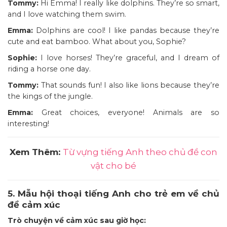
Tommy:
Hi Emma! I really like dolphins. They’re so smart,
and I love watching them swim.
Emma:
Dolphins are cool! I like pandas because they’re
cute and eat bamboo. What about you, Sophie?
Sophie:
I love horses! They’re graceful, and I dream of
riding a horse one day.
Tommy:
That sounds fun! I also like lions because they’re
the kings of the jungle.
Emma:
Great choices, everyone! Animals are so
interesting!
Xem Thêm:
Từ vựng tiếng Anh theo chủ đề con
vật cho bé
5. Mẫu hội thoại tiếng Anh cho trẻ em về chủ
đề cảm xúc
Trò chuyện về cảm xúc sau giờ học: