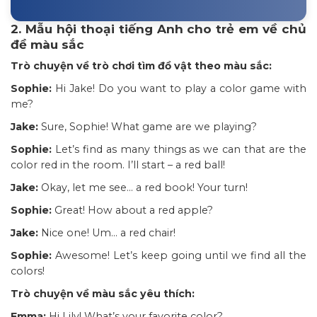
2. Mẫu hội thoại tiếng Anh cho trẻ em về chủ
đề màu sắc
Trò chuyện về trò chơi tìm đồ vật theo màu sắc:
Sophie:
Hi Jake! Do you want to play a color game with
me?
Jake:
Sure, Sophie! What game are we playing?
Sophie:
Let’s find as many things as we can that are the
color red in the room. I’ll start – a red ball!
Jake:
Okay, let me see… a red book! Your turn!
Sophie:
Great! How about a red apple?
Jake:
Nice one! Um… a red chair!
Sophie:
Awesome! Let’s keep going until we find all the
colors!
Trò chuyện về màu sắc yêu thích:
Emma:
Hi Lily! What’s your favorite color?