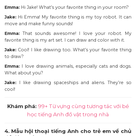
Emma:
Hi Jake! What’s your favorite thing in your room?
Jake:
Hi Emma! My favorite thing is my toy robot. It can
move and make funny sounds!
Emma:
That sounds awesome! I love your robot. My
favorite thing is my art set. I can draw and color with it.
Jake:
Cool! I like drawing too. What’s your favorite thing
to draw?
Emma:
I love drawing animals, especially cats and dogs.
What about you?
Jake:
I like drawing spaceships and aliens. They’re so
cool!
Khám phá:
99+ Từ vựng cùng tương tác với bé
học tiếng Anh đồ vật trong nhà
4. Mẫu hội thoại tiếng Anh cho trẻ em về chủ