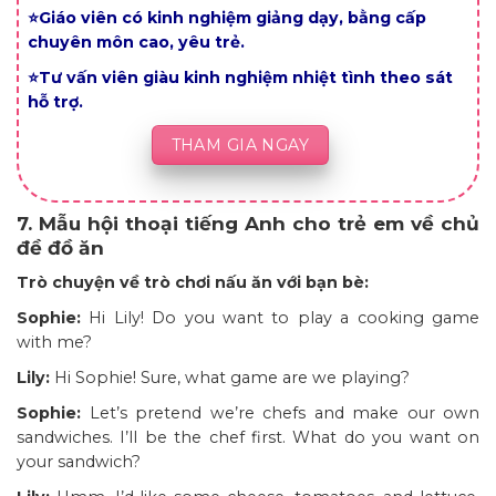
⭐Giáo viên có kinh nghiệm giảng dạy, bằng cấp
chuyên môn cao, yêu trẻ.
⭐Tư vấn viên giàu kinh nghiệm nhiệt tình theo sát
hỗ trợ.
THAM GIA NGAY
7. Mẫu hội thoại tiếng Anh cho trẻ em về chủ
đề đồ ăn
Trò chuyện về trò chơi nấu ăn với bạn bè:
Sophie:
Hi Lily! Do you want to play a cooking game
with me?
Lily:
Hi Sophie! Sure, what game are we playing?
Sophie:
Let’s pretend we’re chefs and make our own
sandwiches. I’ll be the chef first. What do you want on
your sandwich?