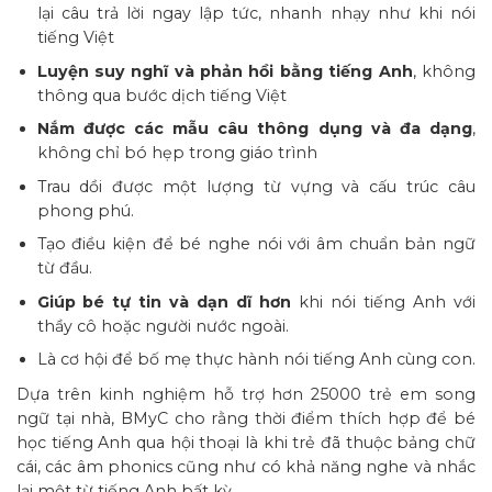
lại câu trả lời ngay lập tức, nhanh nhạy như khi nói
tiếng Việt
Luyện suy nghĩ và phản hồi bằng tiếng Anh
, không
thông qua bước dịch tiếng Việt
Nắm được các mẫu câu thông dụng và đa dạng
,
không chỉ bó hẹp trong giáo trình
Trau dồi được một lượng từ vựng và cấu trúc câu
phong phú.
Tạo điều kiện để bé nghe nói với âm chuẩn bản ngữ
từ đầu.
Giúp bé tự tin và dạn dĩ hơn
khi nói tiếng Anh với
thầy cô hoặc người nước ngoài.
Là cơ hội để bố mẹ thực hành nói tiếng Anh cùng con.
Dựa trên kinh nghiệm hỗ trợ hơn 25000 trẻ em song
ngữ tại nhà, BMyC cho rằng thời điểm thích hợp để bé
học tiếng Anh qua hội thoại là khi trẻ đã thuộc bảng chữ
cái, các âm phonics cũng như có khả năng nghe và nhắc
lại một từ tiếng Anh bất kỳ.