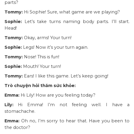
parts?
Tommy:
Hi Sophie! Sure, what game are we playing?
Sophie:
Let’s take turns naming body parts. I’ll start.
Head!
Tommy:
Okay, arms! Your turn!
Sophie:
Legs! Now it’s your turn again.
Tommy:
Nose! This is fun!
Sophie:
Mouth! Your turn!
Tommy:
Ears! I like this game. Let’s keep going!
Trò chuyện hỏi thăm sức khỏe:
Emma:
Hi Lily! How are you feeling today?
Lily:
Hi Emma! I’m not feeling well. I have a
stomachache.
Emma:
Oh no, I’m sorry to hear that. Have you been to
the doctor?