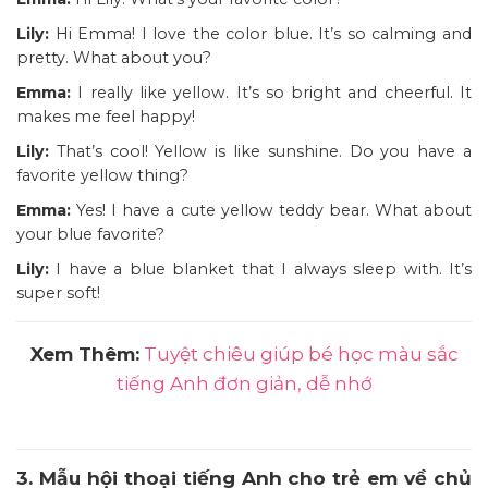
Lily:
Hi Emma! I love the color blue. It’s so calming and
pretty. What about you?
Emma:
I really like yellow. It’s so bright and cheerful. It
makes me feel happy!
Lily:
That’s cool! Yellow is like sunshine. Do you have a
favorite yellow thing?
Emma:
Yes! I have a cute yellow teddy bear. What about
your blue favorite?
Lily:
I have a blue blanket that I always sleep with. It’s
super soft!
Xem Thêm:
Tuyệt chiêu giúp bé học màu sắc
tiếng Anh đơn giản, dễ nhớ
3. Mẫu hội thoại tiếng Anh cho trẻ em về chủ