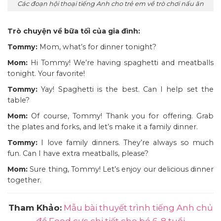
Các đoạn hội thoại tiếng Anh cho trẻ em về trò chơi nấu ăn
Trò chuyện về bữa tối của gia đình:
Tommy:
Mom, what’s for dinner tonight?
Mom:
Hi Tommy! We’re having spaghetti and meatballs
tonight. Your favorite!
Tommy:
Yay! Spaghetti is the best. Can I help set the
table?
Mom:
Of course, Tommy! Thank you for offering. Grab
the plates and forks, and let’s make it a family dinner.
Tommy:
I love family dinners. They’re always so much
fun. Can I have extra meatballs, please?
Mom:
Sure thing, Tommy! Let’s enjoy our delicious dinner
together.
Tham Khảo:
Mẫu bài thuyết trình tiếng Anh chủ
đề Food cực chi tiết cho bé 6-8 tuổi