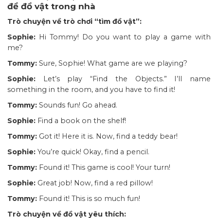
đề đồ vật trong nhà
Trò chuyện về trò chơi “tìm đồ vật”:
Sophie:
Hi Tommy! Do you want to play a game with
me?
Tommy:
Sure, Sophie! What game are we playing?
Sophie:
Let’s play “Find the Objects.” I’ll name
something in the room, and you have to find it!
Tommy:
Sounds fun! Go ahead.
Sophie:
Find a book on the shelf!
Tommy:
Got it! Here it is. Now, find a teddy bear!
Sophie:
You’re quick! Okay, find a pencil.
Tommy:
Found it! This game is cool! Your turn!
Sophie:
Great job! Now, find a red pillow!
Tommy:
Found it! This is so much fun!
Trò chuyện về đồ vật yêu thích: