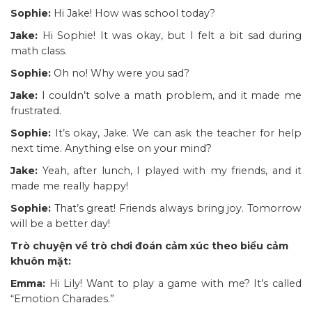
Sophie:
Hi Jake! How was school today?
Jake:
Hi Sophie! It was okay, but I felt a bit sad during
math class.
Sophie:
Oh no! Why were you sad?
Jake:
I couldn’t solve a math problem, and it made me
frustrated.
Sophie:
It’s okay, Jake. We can ask the teacher for help
next time. Anything else on your mind?
Jake:
Yeah, after lunch, I played with my friends, and it
made me really happy!
Sophie:
That’s great! Friends always bring joy. Tomorrow
will be a better day!
Trò chuyện về trò chơi đoán cảm xúc theo biểu cảm
khuôn mặt:
Emma:
Hi Lily! Want to play a game with me? It’s called
“Emotion Charades.”