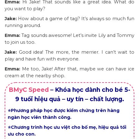
Emma:
Hi Jake! That sounds like a great idea. What do
you want to play?
Jake:
How about a game of tag? It’s always so much fun
running around.
Emma:
Tag sounds awesome! Let’s invite Lily and Tommy
to join us too.
Jake:
Good idea! The more, the merrier. I can’t wait to
play and have fun with everyone.
Emma:
Me too, Jake! After that, maybe we can have ice
cream at the nearby shop.
BMyC Speed
– Khóa học dành cho bé 5-
9 tuổi hiệu quả – uy tín – chất lượng.
⭐Phương pháp học được kiểm chứng trên hàng
ngàn học viên thành công.
⭐Chương trình học ưu việt cho bố mẹ, hiệu quả tối
ưu cho con.