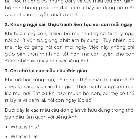
bài học thường có những gợi ý về các mẫu câu đơn giản,
bố mẹ không phải tìm đâu xa mà hãy áp dụng nó một
cách nhuần nhuyễn nhất có thể.
2. Không ngại sai, thực hành liên tục với con mỗi ngày
Khi học cùng con, nhiều bố mẹ thường có tâm lý ngại
nói bởi ít vốn từ, giọng phát âm bị cứng… Tuy nhiên, bố
mẹ hãy cố gắng hỏi con mỗi ngày. Việc này không chỉ
giúp bản thân mình nói tốt hơn, mà còn luyện cho con
được phản xạ nhạy bén với tiếng Anh.
3. Ghi chú lại các mẫu câu đơn giản
Khi mới học cùng con, bố mẹ có thể chuẩn bị cuốn sổ để
chép lại các mẫu câu đơn giản, thực hành cùng con mọi
lúc mọi nơi. Bất cứ khi nào muốn hỏi con, bố mẹ có thể
ra lấy ra và xem lại, hỏi con ngay lúc đó.
Dưới đây là các mẫu câu đơn giản và hữu dụng trong thời
gian đầu làm quen với tiếng Anh:
What is this?
What is that?