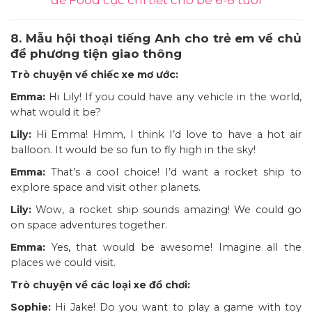
8. Mẫu hội thoại tiếng Anh cho trẻ em về chủ
đề phương tiện giao thông
Trò chuyện về chiếc xe mơ ước:
Emma:
Hi Lily! If you could have any vehicle in the world,
what would it be?
Lily:
Hi Emma! Hmm, I think I’d love to have a hot air
balloon. It would be so fun to fly high in the sky!
Emma:
That’s a cool choice! I’d want a rocket ship to
explore space and visit other planets.
Lily:
Wow, a rocket ship sounds amazing! We could go
on space adventures together.
Emma:
Yes, that would be awesome! Imagine all the
places we could visit.
Trò chuyện về các loại xe đồ chơi:
Sophie:
Hi Jake! Do you want to play a game with toy