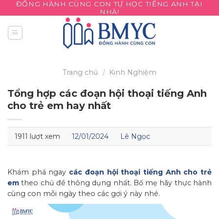
ĐỒNG HÀNH CÙNG CON TỰ HỌC TIẾNG ANH TẠI
Skip
NHÀ!
to
content
Trang chủ
/
Kinh Nghiệm
Tổng hợp các đoạn hội thoại tiếng Anh
cho trẻ em hay nhất
1911 lượt xem
12/01/2024
Lê Ngọc
Khám phá ngay
các đoạn hội thoại tiếng Anh cho trẻ
em
theo chủ đề thông dụng nhất. Bố mẹ hãy thực hành
cùng con mỗi ngày theo các gợi ý này nhé.