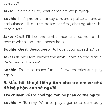
vehicles?
Jake:
Hi Sophie! Sure, what game are we playing?
Sophie:
Let’s pretend our toy cars are a police car and an
ambulance. I’ll be the police car first, chasing after the
“bad guys.”
Jake:
Cool! I’ll be the ambulance and come to the
rescue when someone needs help.
Sophie:
Great! Beep, beep! Pull over, you “speeding” car!
Jake:
Oh no! Here comes the ambulance to the rescue.
We’re saving the day!
Sophie:
This is so much fun. Let’s switch roles and play
again!
9. Mẫu hội thoại tiếng Anh cho trẻ em về chủ
đề bộ phận cơ thể người
Trò chuyện về trò chơi “gọi tên bộ phận cơ thể người”:
Sophie:
Hi Tommy! Want to play a game to learn body