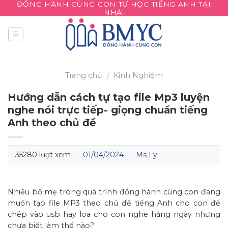
ĐỒNG HÀNH CÙNG CON TỰ HỌC TIẾNG ANH TẠI
Skip
NHÀ!
to
content
Trang chủ
/
Kinh Nghiệm
Hướng dẫn cách tự tạo file Mp3 luyện
nghe nói trực tiếp- giọng chuẩn tiếng
Anh theo chủ đề
35280 lượt xem
01/04/2024
Ms Ly
Nhiều bố mẹ trong quá trình đồng hành cùng con đang
muốn tạo file MP3 theo chủ đề tiếng Anh cho con để
chép vào usb hay loa cho con nghe hằng ngày nhưng
chưa biết làm thế nào?