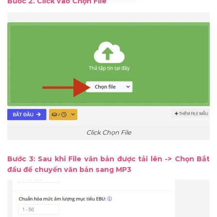
Bước 2. Click vào Chọn File
Click Chọn File
Bước 3: Sau khi File văn bản được tải lên -> Chọn Bắt
đầu để chuyển văn bản sang MP3