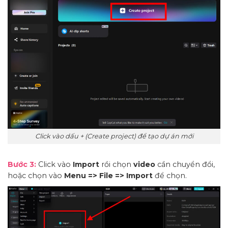
Click vào dấu + (Create project) để tạo dự án mới
Bước 3:
Click vào
Import
rồi chọn
video
cần chuyển đổi,
hoặc chọn vào
Menu => File => Import
để chọn.