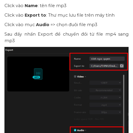
Click vào
Name
: tên file mp3
Click vào
Export to
: Thư mục lưu file trên máy tính
Click vào mục
Audio
=> chọn đuôi file mp3
Sau đấy nhấn Export để chuyển đổi từ file mp4 sang
mp3