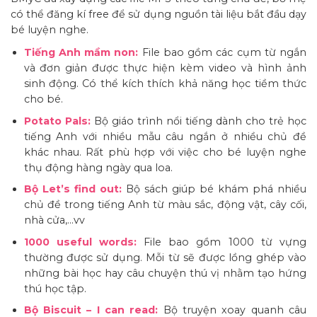
có thể đăng kí free để sử dụng nguồn tài liệu bắt đầu dạy
bé luyện nghe.
Tiếng Anh mầm non:
File bao gồm các cụm từ ngắn
và đơn giản được thực hiện kèm video và hình ảnh
sinh động. Có thể kích thích khả năng học tiềm thức
cho bé.
Potato Pals:
Bộ giáo trình nổi tiếng dành cho trẻ học
tiếng Anh với nhiều mẫu câu ngắn ở nhiều chủ đề
khác nhau. Rất phù hợp với việc cho bé luyện nghe
thụ động hàng ngày qua loa.
Bộ Let’s find out:
Bộ sách giúp bé khám phá nhiều
chủ đề trong tiếng Anh từ màu sắc, động vật, cây cối,
nhà cửa,…vv
1000 useful words:
File bao gồm 1000 từ vựng
thường được sử dụng. Mỗi từ sẽ được lồng ghép vào
những bài học hay câu chuyện thú vị nhằm tạo hứng
thú học tập.
Bộ Biscuit – I can read:
Bộ truyện xoay quanh câu