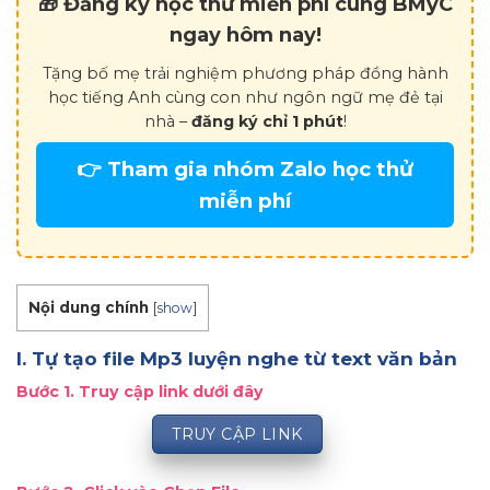
🎁 Đăng ký học thử miễn phí cùng BMyC
ngay hôm nay!
Tặng bố mẹ trải nghiệm phương pháp đồng hành
học tiếng Anh cùng con như ngôn ngữ mẹ đẻ tại
nhà –
đăng ký chỉ 1 phút
!
👉 Tham gia nhóm Zalo học thử
miễn phí
Nội dung chính
[
show
]
I. Tự tạo file Mp3 luyện nghe từ text văn bản
Bước 1. Truy cập link dưới đây
TRUY CẬP LINK